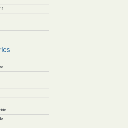
11
ries
ne
chte
te