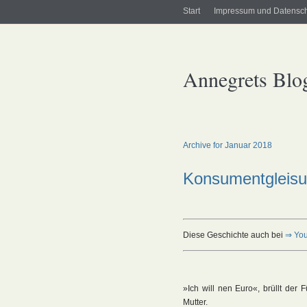
Start
Impressum und Datensc
Annegrets Blo
Archive for Januar 2018
Konsumentgleis
Diese Geschichte auch bei
⇒ You
»Ich will nen Euro«, brüllt der
Mutter.