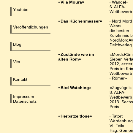
«Vila Moura»
«Wandel»
6. ALFA-
Youtube
Wettbewerb
«Das Küchenmesser»
«Nord Mord
West»
Veröffentlichungen
die besten
Kurzkrimis 
NordMordAw
Blog
Deichverlag
«Zustände wie im
«MordsRöm
alten Rom»
Sieben Verl
Vita
2012, erster
Preis im Kri
Wettbewerb
«Römer»
Kontakt
«Bird Watching»
«Zugvögel»
8. ALFA-
Impressum -
Wettbewerb
Datenschutz
2013. Sechs
Preis
«Herbstzeitlose»
«Tatort
Wardenburg
VII.Teil»
Hsg. Gemei