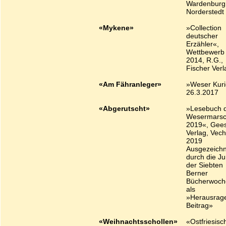
Wardenburg
Norderstedt
«Mykene»
»Collection
deutscher
Erzähler«,
Wettbewerb
2014, R.G.,
Fischer Verl
«Am Fähranleger»
»Weser Kuri
26.3.2017
«Abgerutscht»
»Lesebuch 
Wesermars
2019«, Gees
Verlag, Vech
2019
Ausgezeichn
durch die Ju
der Siebten
Berner
Bücherwoch
als
»Herausrag
Beitrag»
«Weihnachtsschollen»
«Ostfriesisc