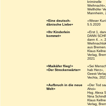
kriminelle
Weihnacht»,
Wellhöfer Ve
Mannheim, 
«Eine deutsch-
»Weser Kuri
dänische Liebe»
5.5.2020
«Ihr Kinderlein
«Erst 1, dan
kommet»
DANN SCHR
dann 4...», 
Weihnachtsk
aus Bremen
Klaus Kellne
Verlag, Bre
2021
«Maikäfer flieg!»
«Sei Mensch
«Der Streckenwärter»
hab Herz»,
Geest-Verla
Vechta, 202
«Aufbruch in die neue
«Der Tod sa
Welt»
Ahoi»
Hsg. Alexa S
Nina Schindl
Klaus Kellne
Verlag, Bre