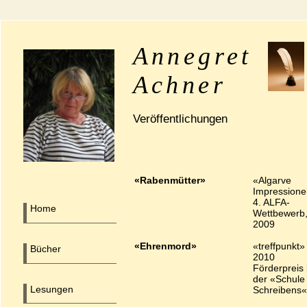
Annegret
Achner
Veröffentlichungen
«Rabenmütter»
«Algarve
Impression
4. ALFA-
Home
Wettbewerb
2009
«Ehrenmord»
«treffpunkt»
Bücher
2010
Förderpreis 
der «Schule
Lesungen
Schreibens«